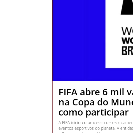
FIFA abre 6 mil v
na Copa do Mund
como participar
A FIFA iniciou o processo de recrutame
eventos esportivos do planeta. A entida