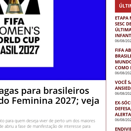
ÚLTI
ETAPA 
SESC D
ÚLTIMA
INFANT
06/08/20
FIFA A
BRASIL
MUNDO 
COMO 
06/08/20
VOCÊ S
agas para brasileiros
ANSIED
06/08/20
o Feminina 2027; veja
EX-SÓC
DEFESA
ALERTA
06/08/20
nto para quem deseja viver de perto um dos maiores
de abriu a fase de manifestação de interesse para
ENDIVI