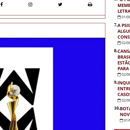
MEMB
LETR
01/0
7.
A PSI
ALGU
CONS
02/0
8.
CANS
BRASI
ESTÃ
PARA
02/0
9.
INQUÉ
ENTR
CASOS
02/0
10.
BOT
NOV
01/