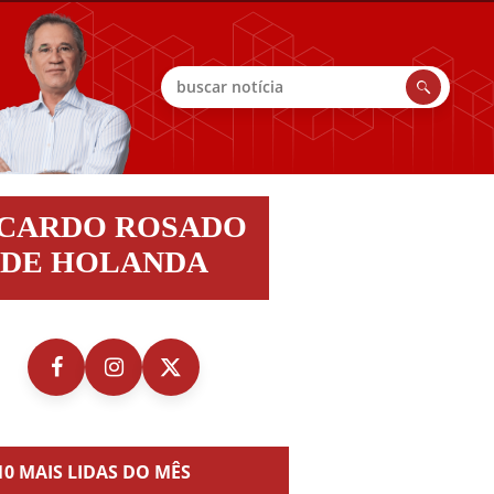
Buscar
do
ICARDO ROSADO
do
DE HOLANDA
nda
10 MAIS LIDAS DO MÊS