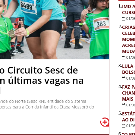
1.
IMD 
CURS
01/0
2.
CRIAS
CELE
MOME
ACRE
MUDA
01/0
3.
LULA
 Circuito Sesc de
BOLS
m últimas vagas na
01/0
4.
FAZ P
l
CHAN
MAIS
ande do Norte (Sesc RN), entidade do Sistema
01/0
ertas para a Corrida Infantil da Etapa Mossoró do
5.
ESTÁ
AO D
01/0
6.
“O PO