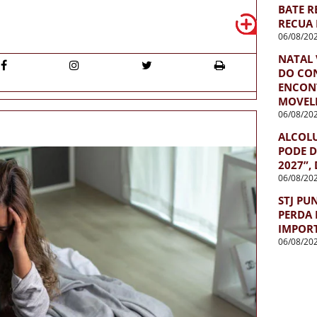
BATE R
RECUA 
06/08/20
NATAL 
DO CO
ENCON
MOVEL
06/08/20
ALCOL
PODE D
2027”,
06/08/20
STJ PU
PERDA 
IMPOR
06/08/20