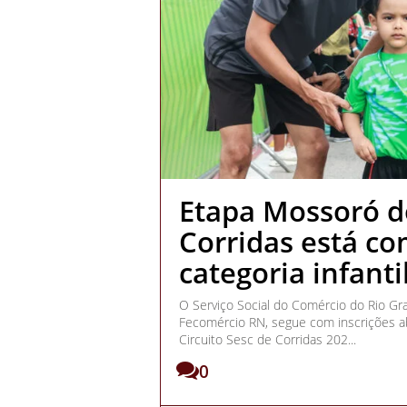
Etapa Mossoró do
Corridas está co
categoria infanti
O Serviço Social do Comércio do Rio Gr
Fecomércio RN, segue com inscrições ab
Circuito Sesc de Corridas 202...
0