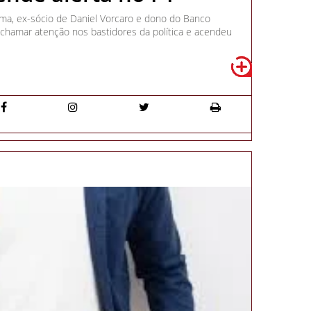
ma, ex-sócio de Daniel Vorcaro e dono do Banco
chamar atenção nos bastidores da política e acendeu