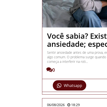
Você sabia? Exis
ansiedade; espec
Sentir ansiedade antes de uma prova, 
algo comum. O problema surge quando e
começa a interferir na roti...
0
Whatsapp
06/08/2026
18:29