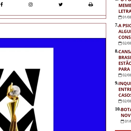
MEMB
LETR
01/0
7.
A PSI
ALGU
CONS
02/0
8.
CANS
BRASI
ESTÃ
PARA
02/0
9.
INQUÉ
ENTR
CASOS
02/0
10.
BOT
NOV
01/