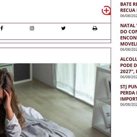
BATE R
RECUA 
06/08/20
NATAL 
DO CO
ENCON
MOVEL
06/08/20
ALCOL
PODE D
2027”,
06/08/20
STJ PU
PERDA 
IMPOR
06/08/20