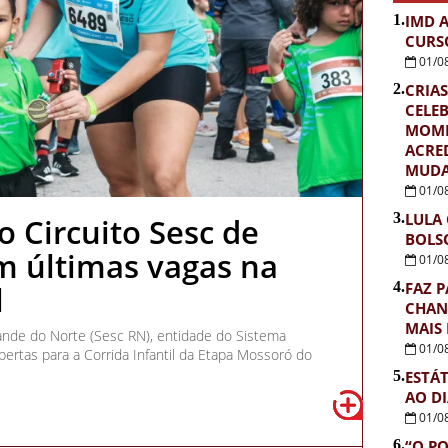
1.
IMD 
CURS
01/0
2.
CRIAS
CELE
MOME
ACRE
MUDA
01/0
3.
LULA
 Circuito Sesc de
BOLS
m últimas vagas na
01/0
4.
FAZ P
l
CHAN
MAIS
ande do Norte (Sesc RN), entidade do Sistema
01/0
ertas para a Corrida Infantil da Etapa Mossoró do
5.
ESTÁ
AO D
01/0
6.
“O PO