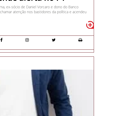
ma, ex-sócio de Daniel Vorcaro e dono do Banco
chamar atenção nos bastidores da política e acendeu