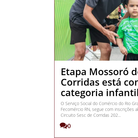
Etapa Mossoró do
Corridas está co
categoria infanti
O Serviço Social do Comércio do Rio Gr
Fecomércio RN, segue com inscrições ab
Circuito Sesc de Corridas 202...
0