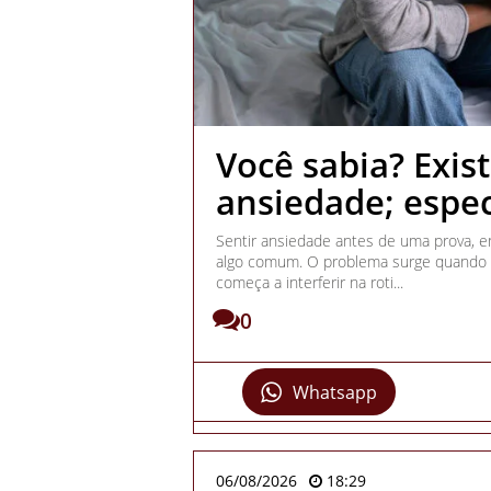
Você sabia? Exis
ansiedade; espec
Sentir ansiedade antes de uma prova, 
algo comum. O problema surge quando e
começa a interferir na roti...
0
Whatsapp
06/08/2026
18:29