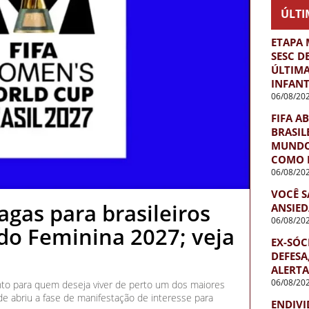
ÚLTI
ETAPA 
SESC D
ÚLTIMA
INFANT
06/08/20
FIFA A
BRASIL
MUNDO 
COMO 
06/08/20
VOCÊ S
agas para brasileiros
ANSIED
06/08/20
o Feminina 2027; veja
EX-SÓC
DEFESA
ALERTA
06/08/20
nto para quem deseja viver de perto um dos maiores
de abriu a fase de manifestação de interesse para
ENDIVI