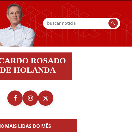
Buscar
do
ICARDO ROSADO
do
DE HOLANDA
nda
10 MAIS LIDAS DO MÊS