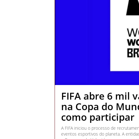
FIFA abre 6 mil v
na Copa do Mund
como participar
A FIFA iniciou o processo de recrutame
eventos esportivos do planeta. A entida