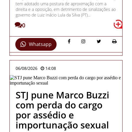
tem adotado uma postura de aproximação com a
direita e a oposição, em detrimento de sinalizações ao
governo de Luiz Inácio Lula da Silva (PT)...
0
Whatsapp
06/08/2026
14:08
STJ pune Marco Buzzi
com perda do cargo
por assédio e
importunação sexual