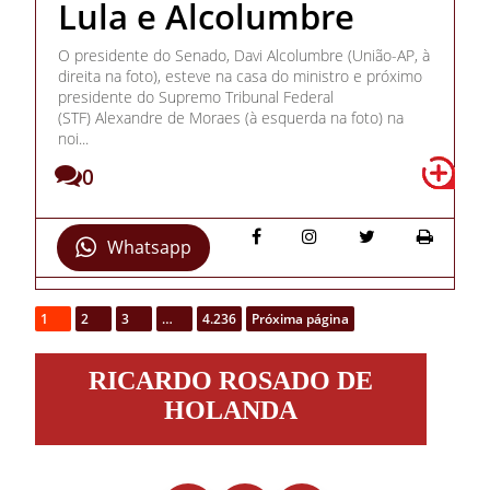
Lula e Alcolumbre
O presidente do Senado, Davi Alcolumbre (União-AP, à
direita na foto), esteve na casa do ministro e próximo
presidente do Supremo Tribunal Federal
(STF) Alexandre de Moraes (à esquerda na foto) na
noi...
0
Whatsapp
1
2
3
…
4.236
Próxima página
Ricardo
RICARDO ROSADO DE
Rosado
de
HOLANDA
Holanda