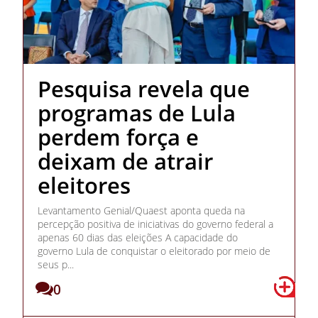
Pesquisa revela que
programas de Lula
perdem força e
deixam de atrair
eleitores
Levantamento Genial/Quaest aponta queda na
percepção positiva de iniciativas do governo federal a
apenas 60 dias das eleições A capacidade do
governo Lula de conquistar o eleitorado por meio de
seus p...
0