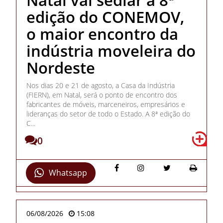
edição do CONEMOV,
o maior encontro da
indústria moveleira do
Nordeste
Nos dias 20 e 21 de agosto, a Casa da Indústria
(FIERN), em Natal, será o ponto de encontro dos
fabricantes de móveis, marceneiros, empresários e
lideranças do setor de todo o Estado. A 8ª edição do
C...
0
Whatsapp
06/08/2026
15:08