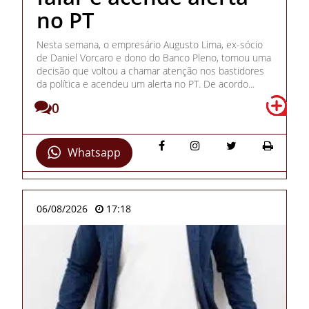
no PT
Nesta semana, o empresário Augusto Lima, ex-sócio
de Daniel Vorcaro e dono do Banco Pleno, tomou uma
decisão que voltou a chamar atenção nos bastidores
da política e acendeu um alerta no PT. De acordo...
0
Whatsapp
06/08/2026
17:18