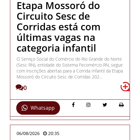
Etapa Mossoró do
Circuito Sesc de
Corridas está com
últimas vagas na
categoria infantil
O Serviço Social do Comércio do Rio Grande do Norte
(Sesc RN), entidade do Sistema Fecomércio RN, segue
com inscrições abertas para a Corrida Infantil da Etapa
Mossoró do Circuito Sesc de Corridas 202...
0
Whatsapp
06/08/2026
20:35