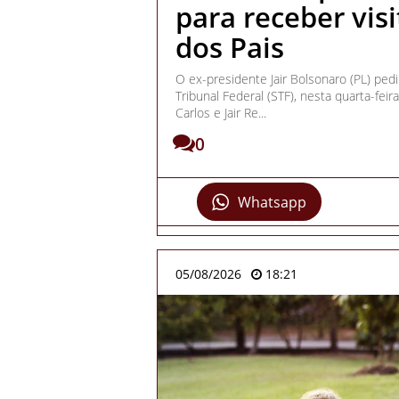
para receber visi
dos Pais
O ex-presidente Jair Bolsonaro (PL) pe
Tribunal Federal (STF), nesta quarta-feira
Carlos e Jair Re...
0
Whatsapp
05/08/2026
18:21