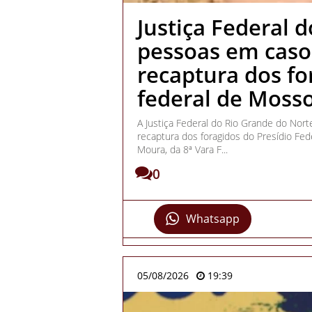
Justiça Federal 
pessoas em caso
recaptura dos fo
federal de Moss
A Justiça Federal do Rio Grande do Nor
recaptura dos foragidos do Presídio Fed
Moura, da 8ª Vara F...
0
Whatsapp
05/08/2026
19:39