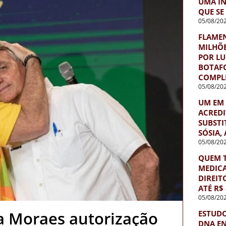
UMA IN
QUE SE
05/08/20
FLAMEN
MILHÕE
POR LU
BOTAF
COMPLE
05/08/20
UM EM 
ACREDI
SUBSTI
SÓSIA,
05/08/20
QUEM T
MEDIC
DIREIT
ATÉ R$ 
05/08/20
a Moraes autorização
ESTUDO
DNA E