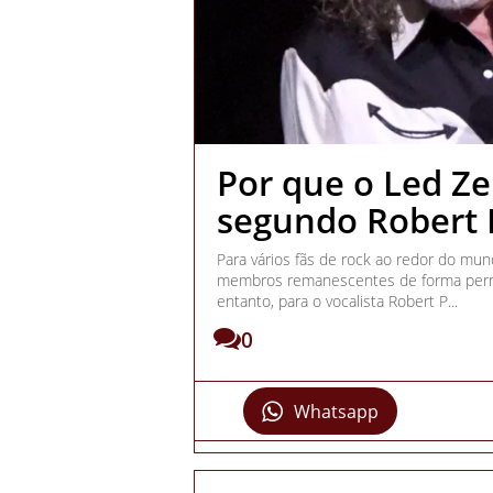
Por que o Led Ze
segundo Robert 
Para vários fãs de rock ao redor do mun
membros remanescentes de forma perm
entanto, para o vocalista Robert P...
0
Whatsapp