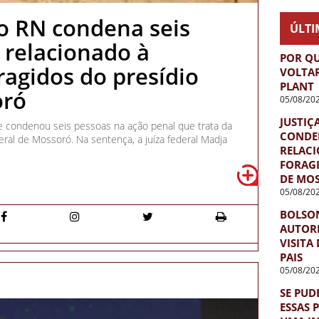
do RN condena seis
ÚLTI
 relacionado à
POR QU
ragidos do presídio
VOLTA
PLANT
oró
05/08/20
JUSTIÇ
te condenou seis pessoas na ação penal que trata da
CONDEN
eral de Mossoró. Na sentença, a juíza federal Madja
RELACI
FORAGI
DE MO
05/08/20
BOLSO
AUTORI
VISITA
PAIS
05/08/20
SE PUD
ESSAS 