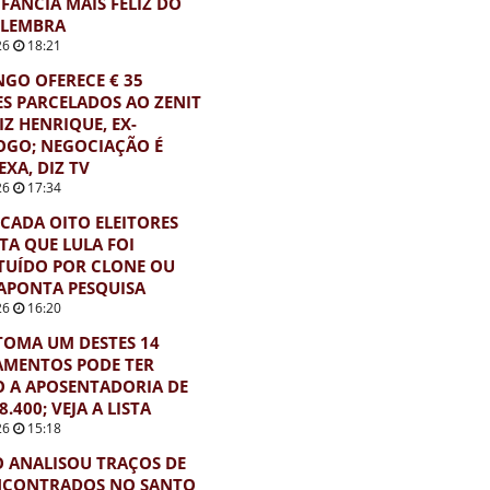
FÂNCIA MAIS FELIZ DO
 LEMBRA
26
18:21
GO OFERECE € 35
S PARCELADOS AO ZENIT
IZ HENRIQUE, EX-
OGO; NEGOCIAÇÃO É
XA, DIZ TV
26
17:34
CADA OITO ELEITORES
TA QUE LULA FOI
TUÍDO POR CLONE OU
 APONTA PESQUISA
26
16:20
OMA UM DESTES 14
AMENTOS PODE TER
O A APOSENTADORIA DE
8.400; VEJA A LISTA
26
15:18
 ANALISOU TRAÇOS DE
NCONTRADOS NO SANTO