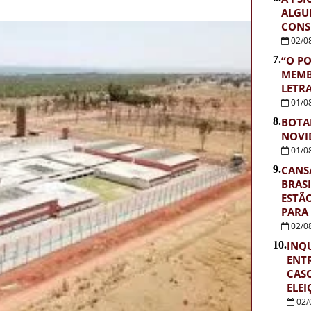
ALGU
CONS
02/0
7.
“O PO
MEMB
LETR
01/0
8.
BOTA
NOVI
01/0
9.
CANS
BRASI
ESTÃ
PARA
02/0
10.
INQU
ENTR
CASO
ELEI
02/