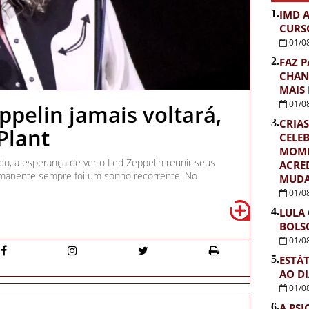
1.
IMD 
CURS
01/0
2.
FAZ P
CHAN
MAIS
01/0
ppelin jamais voltará,
3.
CRIAS
Plant
CELE
MOME
do, a esperança de ver o Led Zeppelin reunir seus
ACRE
anente sempre foi um sonho recorrente. No
MUDA
01/0
4.
LULA
BOLS
01/0
5.
ESTÁ
AO D
01/0
6.
A PSI