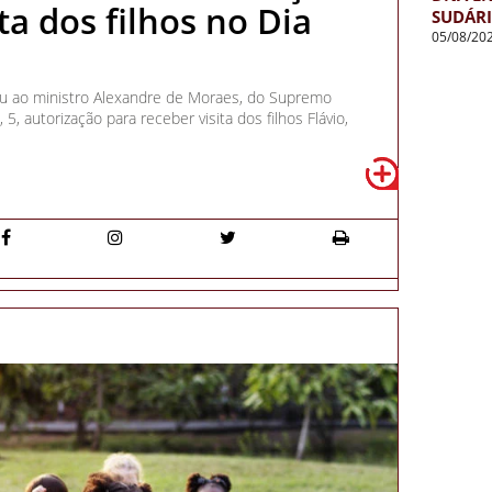
ta dos filhos no Dia
SUDÁR
05/08/20
diu ao ministro Alexandre de Moraes, do Supremo
, 5, autorização para receber visita dos filhos Flávio,