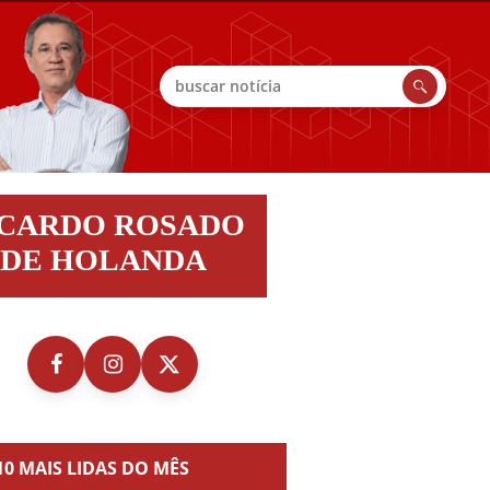
Buscar
do
ICARDO ROSADO
do
DE HOLANDA
nda
10 MAIS LIDAS DO MÊS