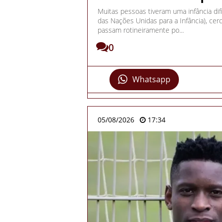
Muitas pessoas tiveram uma infância dif
das Nações Unidas para a Infância), ce
passam rotineiramente po...
0
Whatsapp
05/08/2026
17:34