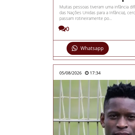
Muitas pessoas tiveram uma infância dif
das Nações Unidas para a Infância), ce
passam rotineiramente po...
0
Whatsapp
05/08/2026
17:34