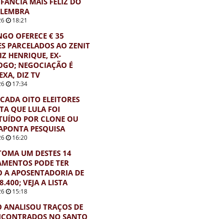
FÂNCIA MAIS FELIZ DO
 LEMBRA
26
18:21
GO OFERECE € 35
S PARCELADOS AO ZENIT
IZ HENRIQUE, EX-
OGO; NEGOCIAÇÃO É
XA, DIZ TV
26
17:34
CADA OITO ELEITORES
TA QUE LULA FOI
TUÍDO POR CLONE OU
 APONTA PESQUISA
26
16:20
OMA UM DESTES 14
AMENTOS PODE TER
O A APOSENTADORIA DE
8.400; VEJA A LISTA
26
15:18
 ANALISOU TRAÇOS DE
NCONTRADOS NO SANTO