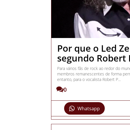
Por que o Led Ze
segundo Robert 
Para vários fãs de rock ao redor do mun
membros remanescentes de forma perm
entanto, para o vocalista Robert P...
0
Whatsapp