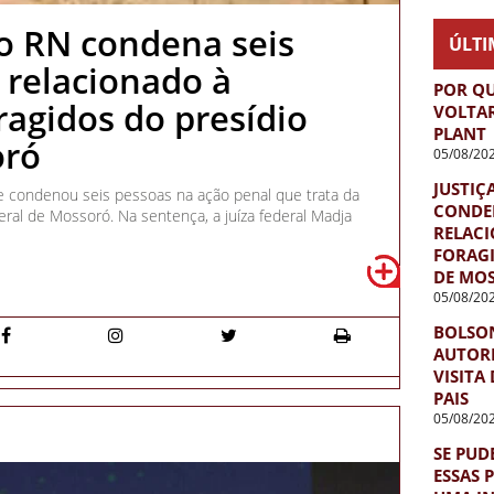
do RN condena seis
ÚLTI
 relacionado à
POR QU
ragidos do presídio
VOLTA
PLANT
oró
05/08/20
JUSTIÇ
te condenou seis pessoas na ação penal que trata da
CONDEN
eral de Mossoró. Na sentença, a juíza federal Madja
RELACI
FORAGI
DE MO
05/08/20
BOLSO
AUTORI
VISITA
PAIS
05/08/20
SE PUD
ESSAS 