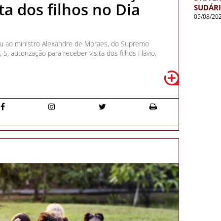
ta dos filhos no Dia
SUDÁR
05/08/20
diu ao ministro Alexandre de Moraes, do Supremo
, 5, autorização para receber visita dos filhos Flávio,