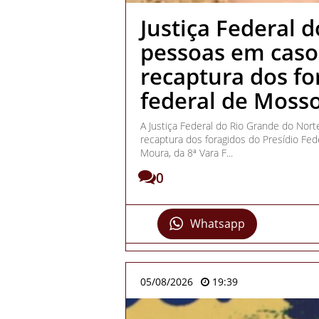
Justiça Federal 
pessoas em caso
recaptura dos fo
federal de Moss
A Justiça Federal do Rio Grande do Nor
recaptura dos foragidos do Presídio Fed
Moura, da 8ª Vara F...
0
Whatsapp
05/08/2026
19:39