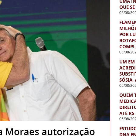
UMA IN
QUE SE
05/08/20
FLAMEN
MILHÕE
POR LU
BOTAF
COMPLE
05/08/20
UM EM 
ACREDI
SUBSTI
SÓSIA,
05/08/20
QUEM T
MEDIC
DIREIT
ATÉ R$ 
05/08/20
a Moraes autorização
ESTUDO
DNA E