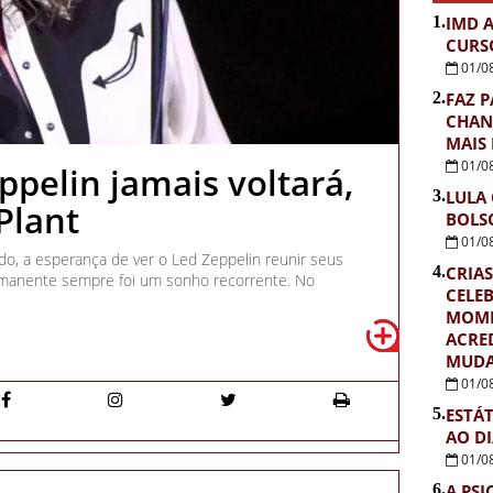
1.
IMD 
CURS
01/0
2.
FAZ P
CHAN
MAIS
01/0
ppelin jamais voltará,
3.
LULA
Plant
BOLS
01/0
do, a esperança de ver o Led Zeppelin reunir seus
4.
CRIAS
anente sempre foi um sonho recorrente. No
CELE
MOME
ACRE
MUDA
01/0
5.
ESTÁ
AO D
01/0
6.
A PSI