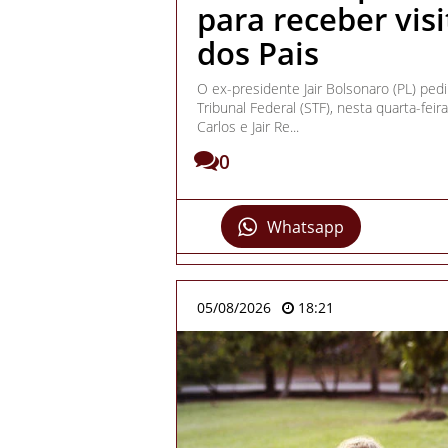
para receber visi
dos Pais
O ex-presidente Jair Bolsonaro (PL) pe
Tribunal Federal (STF), nesta quarta-feira
Carlos e Jair Re...
0
Whatsapp
05/08/2026
18:21