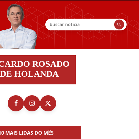
Buscar
do
ICARDO ROSADO
do
DE HOLANDA
nda
10 MAIS LIDAS DO MÊS