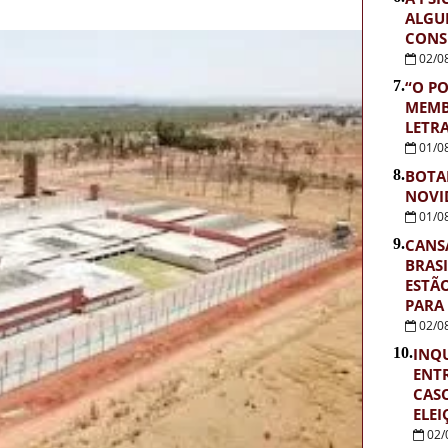
ALGU
CONS
02/0
7.
“O PO
MEMB
LETR
01/0
8.
BOTA
NOVI
01/0
9.
CANS
BRASI
ESTÃ
PARA
02/0
10.
INQU
ENTR
CASO
ELEI
02/