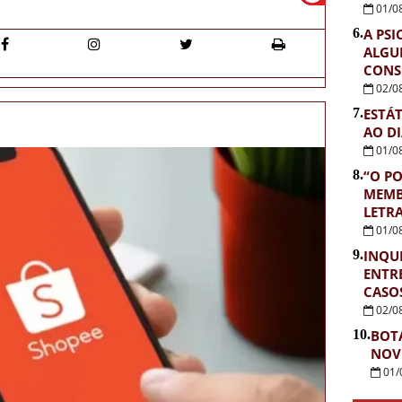
01/0
6.
A PSI
ALGU
CONS
02/0
7.
ESTÁ
AO D
01/0
8.
“O PO
MEMB
LETR
01/0
9.
INQUÉ
ENTR
CASOS
02/0
10.
BOT
NOV
01/