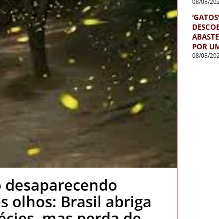
08/08/20
‘GATOS
DESCOB
ABASTE
POR U
08/08/20
o desaparecendo
 olhos: Brasil abriga
écies, mas perda de