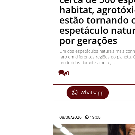
habitat, agrotóxic
estão tornando c
espetáculo natur
por gerações
Um dos espetáculos naturais mais conhe
raro em diferentes regiões do planeta.
produzidos durante a noite, ...
0
Whatsapp
08/08/2026
19:08