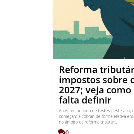
Reforma tributár
impostos sobre
2027; veja como 
falta definir
Após um período de testes neste ano, o
começam a cobrar, de forma efetiva em
no âmbito da reforma tributár...
0