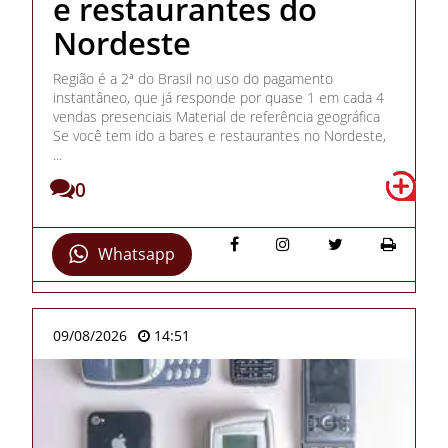
e restaurantes do
Nordeste
Região é a 2ª do Brasil no uso do pagamento
instantâneo, que já responde por quase 1 em cada 4
vendas presenciais Material de referência geográfica
Se você tem ido a bares e restaurantes no Nordeste,
...
0
Whatsapp
09/08/2026
14:51