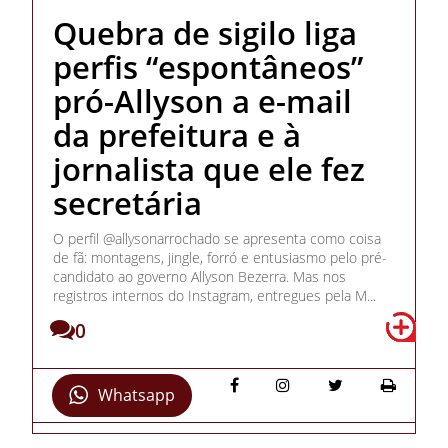
Quebra de sigilo liga
perfis “espontâneos”
pró-Allyson a e-mail
da prefeitura e à
jornalista que ele fez
secretária
O perfil @allysonarrochado se apresenta como coisa
de fã: montagens, jingle, forró e entusiasmo pelo pré-
candidato ao governo Allyson Bezerra. Mas nos
registros internos do Instagram, entregues pela M...
0
Whatsapp