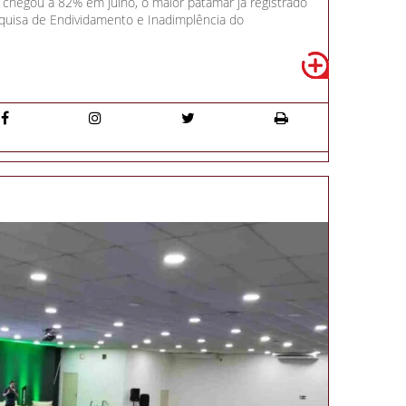
s chegou a 82% em julho, o maior patamar já registrado
quisa de Endividamento e Inadimplência do