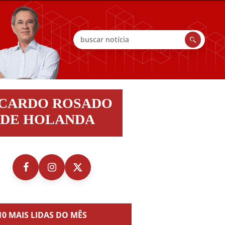
Buscar
do
ICARDO ROSADO
do
DE HOLANDA
nda
10 MAIS LIDAS DO MÊS