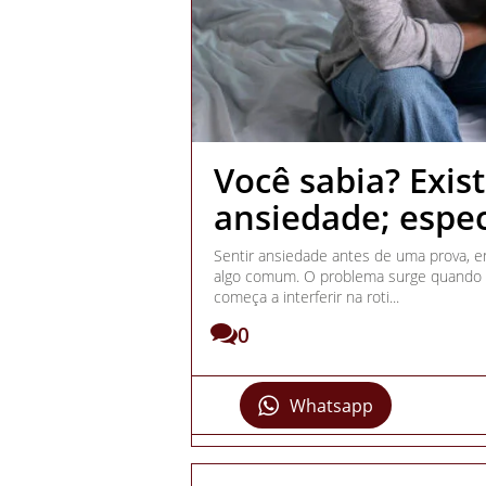
Você sabia? Exis
ansiedade; espec
Sentir ansiedade antes de uma prova, 
algo comum. O problema surge quando e
começa a interferir na roti...
0
Whatsapp