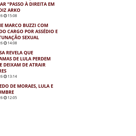
AR “PASSO À DIREITA EM
 DIZ ARKO
26
15:08
NE MARCO BUZZI COM
DO CARGO POR ASSÉDIO E
TUNAÇÃO SEXUAL
26
14:08
SA REVELA QUE
AMAS DE LULA PERDEM
E DEIXAM DE ATRAIR
RES
26
13:14
EDO DE MORAES, LULA E
UMBRE
26
12:05