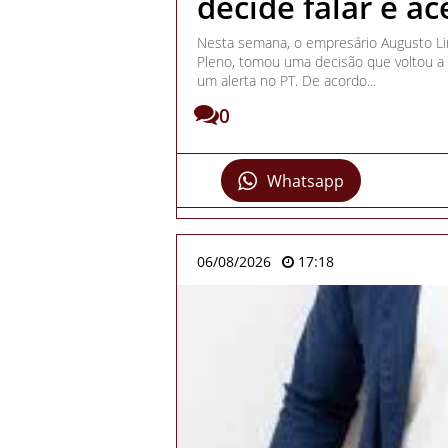
decide falar e a
Nesta semana, o empresário Augusto Li
Pleno, tomou uma decisão que voltou a 
um alerta no PT. De acordo...
0
Whatsapp
06/08/2026
17:18