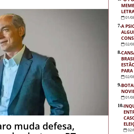
MEMB
LETR
01/0
7.
A PSI
ALGU
CONS
02/0
8.
CANS
BRASI
ESTÃ
PARA
02/0
9.
BOTA
NOVI
01/0
10.
INQU
ENTR
CASO
aro muda defesa,
ELEI
02/