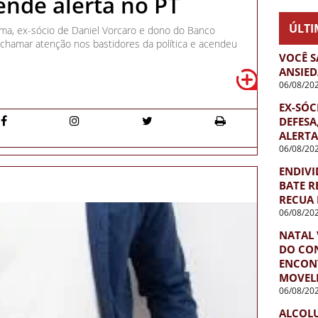
cende alerta no PT
ÚLTI
ma, ex-sócio de Daniel Vorcaro e dono do Banco
chamar atenção nos bastidores da política e acendeu
VOCÊ S
ANSIED
06/08/20
EX-SÓC
DEFESA
ALERTA
06/08/20
ENDIVI
BATE R
RECUA 
06/08/20
NATAL 
DO CO
ENCON
MOVEL
06/08/20
ALCOL