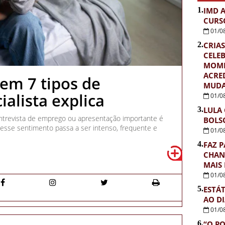
1.
IMD 
CURS
01/0
2.
CRIAS
CELE
MOME
ACRE
tem 7 tipos de
MUDA
ialista explica
01/0
3.
LULA
entrevista de emprego ou apresentação importante é
BOLS
sse sentimento passa a ser intenso, frequente e
01/0
4.
FAZ P
CHAN
MAIS
01/0
5.
ESTÁ
AO D
01/0
6.
“O PO