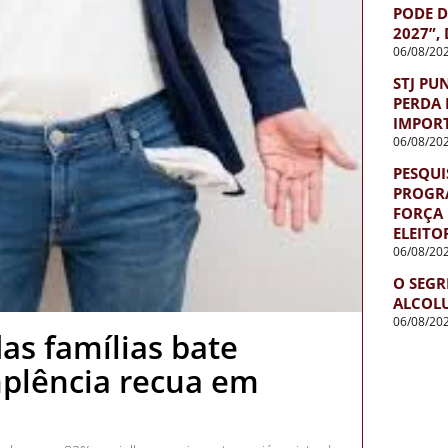
PODE D
2027”,
06/08/20
STJ PU
PERDA 
IMPOR
06/08/20
PESQUI
PROGR
FORÇA 
ELEITO
06/08/20
O SEGR
ALCOL
06/08/20
as famílias bate
mplência recua em