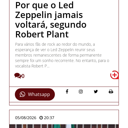
Por que o Led
Zeppelin jamais
voltará, segundo
Robert Plant
Para vários fãs de rock ao redor do mundo, a
esperança de ver o Led Zeppelin reunir seus
membros remanescentes de forma permanente
sempre foi um sonho recorrente. No entanto, para o
vocalista Robert P...
0
Whatsapp
05/08/2026
20:37