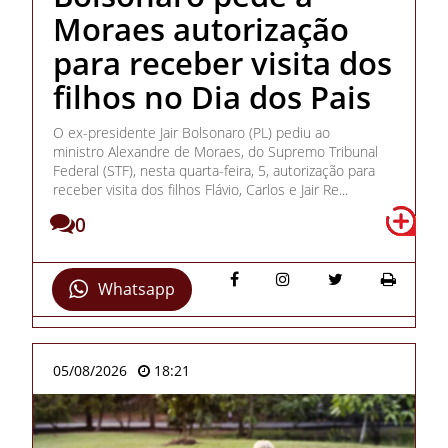
Moraes autorização
para receber visita dos
filhos no Dia dos Pais
O ex-presidente Jair Bolsonaro (PL) pediu ao
ministro Alexandre de Moraes, do Supremo Tribunal
Federal (STF), nesta quarta-feira, 5, autorização para
receber visita dos filhos Flávio, Carlos e Jair Re...
0
Whatsapp
05/08/2026
18:21