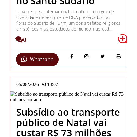
no Santo Sudário
Uma pesquisa internacional identificou uma grande
diversidade de vestígios de DNA preservados nas
fibras do Sudário de Turim, um dos artefatos religiosos
e históricos mais estudados do mundo. Publicad...
0
Whatsapp
05/08/2026
13:02
Subsídio ao transporte
público de Natal vai
custar R$ 73 milhões