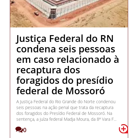
Justiça Federal do RN
condena seis pessoas
em caso relacionado à
recaptura dos
foragidos do presídio
federal de Mossoró
A Justiça Federal do Rio Grande do Norte condenou
seis pessoas na ação penal que trata da recaptura
dos foragidos do Presídio Federal de Mossoró. Na
sentença, a juíza federal Madja Moura, da 8ª Vara F...
0