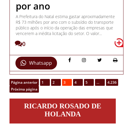
por ano
A Prefeitura do Natal estima gastar aproximadamente
R$ 73 milhões por ano com o subsídio do transporte
público após o início da operação das empresas que
vencerem a inédita licitação do setor. O valor...
0
Whatsapp
Página anterior
1
2
3
4
5
…
4.236
Próxima página
Ricardo
RICARDO ROSADO DE
Rosado
de
HOLANDA
Holanda