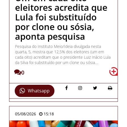
eleitores acredita que
Lula foi substituído
por clone ou sósia,
aponta pesquisa
Pesquisa do Instituto Meio/Ideia divulgada nesta
quarta, 5, mostra que 12,5% dos eleitores (um em
cada oito) acreditam que o presidente Luiz Inácio Lula
da Silva foi substituído por um clone ou sósia....
0
Whatsapp
05/08/2026
15:18