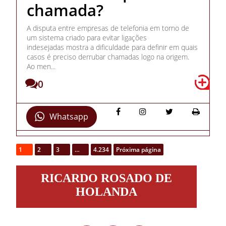
chamada?
A disputa entre empresas de telefonia em torno de
um sistema criado para evitar ligações
indesejadas mostra a dificuldade para definir em quais
casos é preciso derrubar chamadas logo na origem.
Ao men...
0
Whatsapp
1
2
3
…
4.234
Próxima página
Ricardo
RICARDO ROSADO DE
Rosado
de
HOLANDA
Holanda