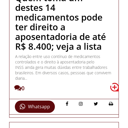
destes 14
medicamentos pode
ter direito a
aposentadoria de até
R$ 8.400; veja a lista
A relação entre uso contínuo de medicamentos
controlados e o direito à aposentadoria pelo
INSS ainda gera muitas dúvidas entre trabalhadores
brasileiros. Em diversos casos, pessoas que convivem
diaria...
0
Whatsapp