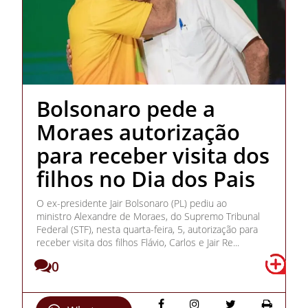
Bolsonaro pede a
Moraes autorização
para receber visita dos
filhos no Dia dos Pais
O ex-presidente Jair Bolsonaro (PL) pediu ao
ministro Alexandre de Moraes, do Supremo Tribunal
Federal (STF), nesta quarta-feira, 5, autorização para
receber visita dos filhos Flávio, Carlos e Jair Re...
0