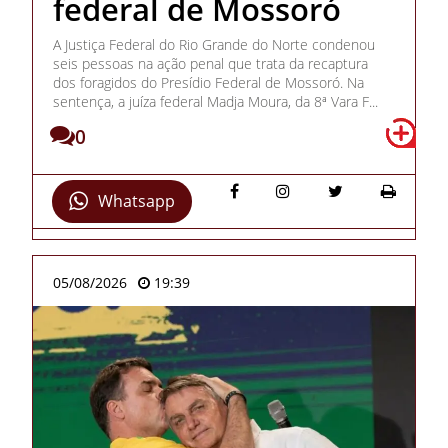
federal de Mossoró
A Justiça Federal do Rio Grande do Norte condenou
seis pessoas na ação penal que trata da recaptura
dos foragidos do Presídio Federal de Mossoró. Na
sentença, a juíza federal Madja Moura, da 8ª Vara F...
0
Whatsapp
05/08/2026
19:39