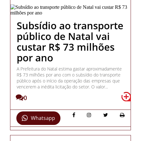
Subsídio ao transporte
público de Natal vai
custar R$ 73 milhões
por ano
A Prefeitura do Natal estima gastar aproximadamente
R$ 73 milhões por ano com o subsídio do transporte
público após o início da operação das empresas que
vencerem a inédita licitação do setor. O valor...
0
Whatsapp