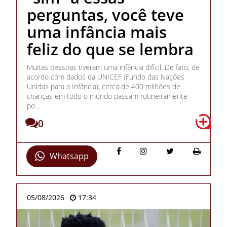
perguntas, você teve
uma infância mais
feliz do que se lembra
Muitas pessoas tiveram uma infância difícil. De fato, de
acordo com dados da UNICEF (Fundo das Nações
Unidas para a Infância), cerca de 400 milhões de
crianças em todo o mundo passam rotineiramente
po...
0
Whatsapp
05/08/2026
17:34