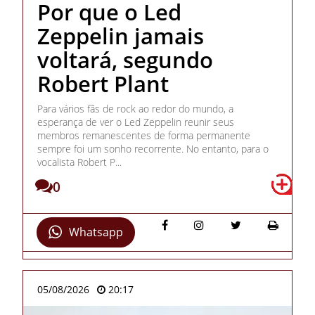
Por que o Led
Zeppelin jamais
voltará, segundo
Robert Plant
Para vários fãs de rock ao redor do mundo, a
esperança de ver o Led Zeppelin reunir seus
membros remanescentes de forma permanente
sempre foi um sonho recorrente. No entanto, para o
vocalista Robert P...
0
Whatsapp
05/08/2026
20:17