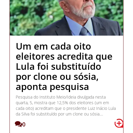
Um em cada oito
eleitores acredita que
Lula foi substituído
por clone ou sósia,
aponta pesquisa
Pesquisa do Instituto Meio/Ideia divulgada nesta
quarta, 5, mostra que 12,5% dos eleitores (um em
cada oito) acreditam que o presidente Luiz Inácio Lula
da Silva foi substituído por um clone ou sósia....
0