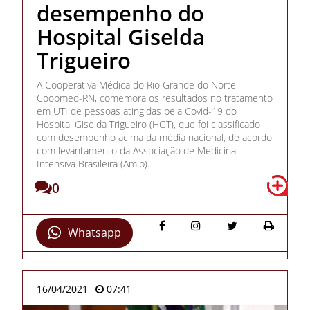
desempenho do
Hospital Giselda
Trigueiro
A Cooperativa Médica do Rio Grande do Norte –
Coopmed-RN, comemora os resultados no tratamento
em UTI de pessoas atingidas pela Covid-19 do
Hospital Giselda Trigueiro (HGT), que foi classificado
com desempenho acima da média nacional, de acordo
com levantamento da Associação de Medicina
Intensiva Brasileira (Amib).
0
Whatsapp
16/04/2021
07:41