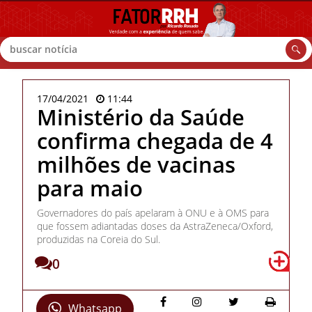
Buscar
17/04/2021
11:44
Ministério da Saúde
confirma chegada de 4
milhões de vacinas
para maio
Governadores do país apelaram à ONU e à OMS para
que fossem adiantadas doses da AstraZeneca/Oxford,
produzidas na Coreia do Sul.
0
Whatsapp