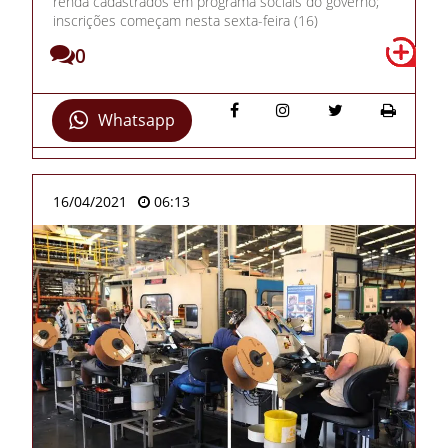
renda cadastrados em programa sociais do governo;
inscrições começam nesta sexta-feira (16)
0
Whatsapp
16/04/2021
06:13