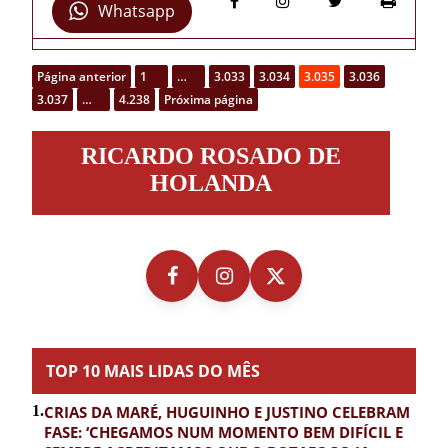
Whatsapp
Página anterior
1
…
3.033
3.034
3.035
3.036
3.037
…
4.238
Próxima página
Ricardo
RICARDO ROSADO DE
Rosado
de
HOLANDA
Holanda
TOP 10 MAIS LIDAS DO MÊS
1.
CRIAS DA MARÉ, HUGUINHO E JUSTINO CELEBRAM
FASE: ‘CHEGAMOS NUM MOMENTO BEM DIFÍCIL E