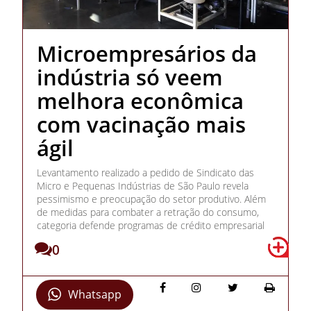
Microempresários da
indústria só veem
melhora econômica
com vacinação mais
ágil
Levantamento realizado a pedido de Sindicato das
Micro e Pequenas Indústrias de São Paulo revela
pessimismo e preocupação do setor produtivo. Além
de medidas para combater a retração do consumo,
categoria defende programas de crédito empresarial
0
Whatsapp