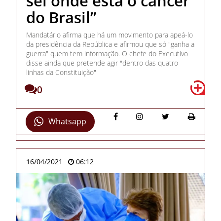
sei onde está o câncer
do Brasil”
Mandatário afirma que há um movimento para apeá-lo
da presidência da República e afirmou que só "ganha a
guerra" quem tem informação. O chefe do Executivo
disse ainda que pretende agir "dentro das quatro
linhas da Constituição"
0
Whatsapp
16/04/2021
06:12