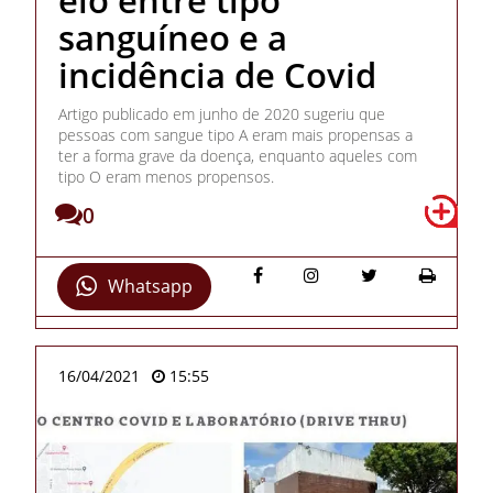
sanguíneo e a
incidência de Covid
Artigo publicado em junho de 2020 sugeriu que
pessoas com sangue tipo A eram mais propensas a
ter a forma grave da doença, enquanto aqueles com
tipo O eram menos propensos.
0
Whatsapp
16/04/2021
15:55