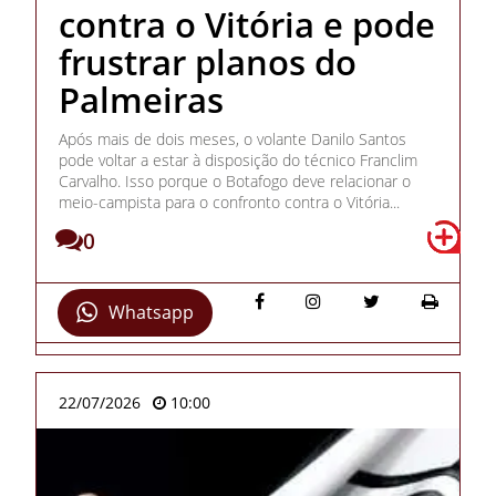
contra o Vitória e pode
frustrar planos do
Palmeiras
Após mais de dois meses, o volante Danilo Santos
pode voltar a estar à disposição do técnico Franclim
Carvalho. Isso porque o Botafogo deve relacionar o
meio-campista para o confronto contra o Vitória...
0
Whatsapp
22/07/2026
10:00