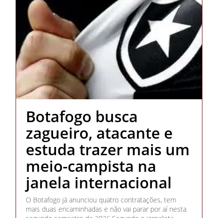
Botafogo busca
zagueiro, atacante e
estuda trazer mais um
meio-campista na
janela internacional
O Botafogo já anunciou quatro contratações, tem
mais duas encaminhadas e não vai parar por aí nesta