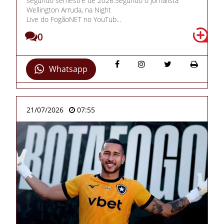
segundo semestre de 2026.Segundo o jornalista
Wellington Arruda, na Night
Live do FogãoNET no YouTub...
0
Whatsapp
21/07/2026
07:55