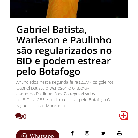
Gabriel Batista,
Warleson e Paulinho
são regularizados no
BID e podem estrear
pelo Botafogo
Anunciados nesta segunda-feira (20/7), os goleiros
Gabriel Batista e Warleson e o lateral-
esquerdo Paulinho já estão regularizados
no BID da CBF e podem estrear pelo Botafogo.O
zagueiro Lucas Monzón a...
0
Whatsapp