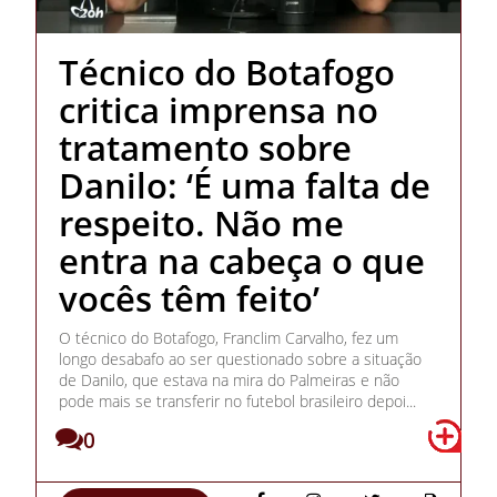
Técnico do Botafogo
critica imprensa no
tratamento sobre
Danilo: ‘É uma falta de
respeito. Não me
entra na cabeça o que
vocês têm feito’
O técnico do Botafogo, Franclim Carvalho, fez um
longo desabafo ao ser questionado sobre a situação
de Danilo, que estava na mira do Palmeiras e não
pode mais se transferir no futebol brasileiro depoi...
0