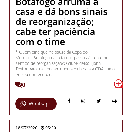
Botafogo arruma a
casa e dá bons sinais
de reorganização;
cabe ter paciência
com o time
* Quem diria que na pausa da Copa do
Mundo o Botafogo daria tantos passos à frente no
sentido de reorganização?O clube deixou John
Textor para trás, encaminhou venda para a GDA Luma,
entrou em recuper...
0
Whatsapp
18/07/2026
05:20