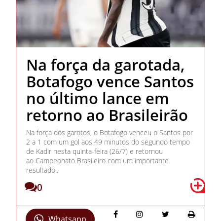
Na força da garotada,
Botafogo vence Santos
no último lance em
retorno ao Brasileirão
Na força dos garotos, o Botafogo venceu o Santos por
2 a 1 com um gol aos 49 minutos do segundo tempo
de Kadir nesta quinta-feira (26/7) e retornou
ao Campeonato Brasileiro com um importante
resultado...
0
Whatsapp