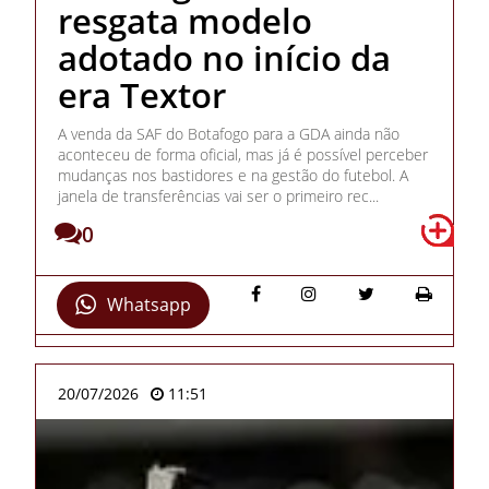
resgata modelo
adotado no início da
era Textor
A venda da SAF do Botafogo para a GDA ainda não
aconteceu de forma oficial, mas já é possível perceber
mudanças nos bastidores e na gestão do futebol. A
janela de transferências vai ser o primeiro rec...
0
Whatsapp
20/07/2026
11:51