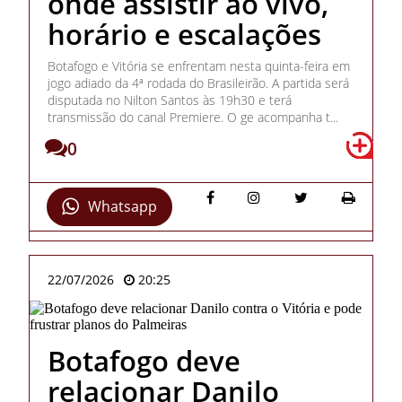
onde assistir ao vivo,
horário e escalações
Botafogo e Vitória se enfrentam nesta quinta-feira em
jogo adiado da 4ª rodada do Brasileirão. A partida será
disputada no Nilton Santos às 19h30 e terá
transmissão do canal Premiere. O ge acompanha t...
0
Whatsapp
22/07/2026
20:25
Botafogo deve
relacionar Danilo