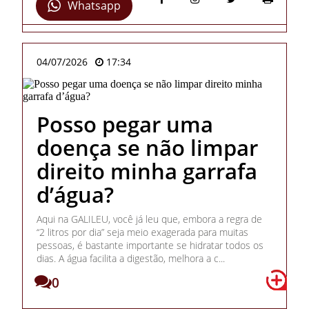
Whatsapp
04/07/2026
17:34
Posso pegar uma
doença se não limpar
direito minha garrafa
d’água?
Aqui na GALILEU, você já leu que, embora a regra de
“2 litros por dia” seja meio exagerada para muitas
pessoas, é bastante importante se hidratar todos os
dias. A água facilita a digestão, melhora a c...
0