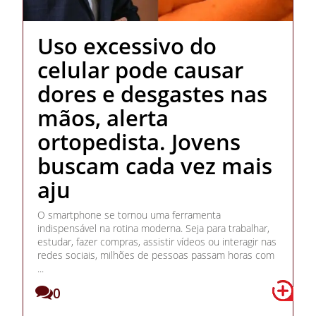
Uso excessivo do
celular pode causar
dores e desgastes nas
mãos, alerta
ortopedista. Jovens
buscam cada vez mais
aju
O smartphone se tornou uma ferramenta
indispensável na rotina moderna. Seja para trabalhar,
estudar, fazer compras, assistir vídeos ou interagir nas
redes sociais, milhões de pessoas passam horas com
...
0