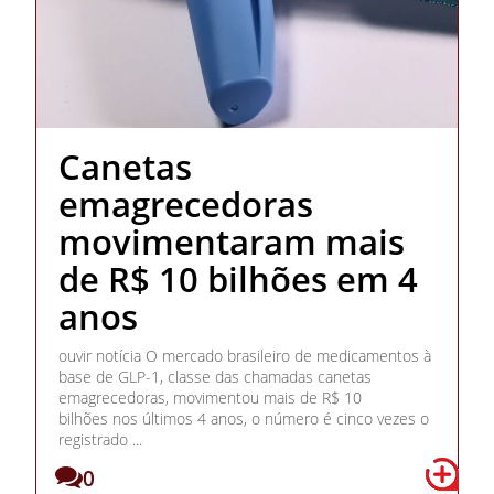
Canetas
emagrecedoras
movimentaram mais
de R$ 10 bilhões em 4
anos
ouvir notícia O mercado brasileiro de medicamentos à
base de GLP-1, classe das chamadas canetas
emagrecedoras, movimentou mais de R$ 10
bilhões nos últimos 4 anos, o número é cinco vezes o
registrado ...
0