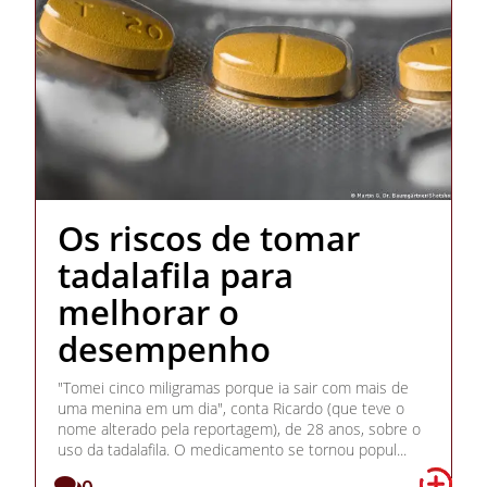
Os riscos de tomar
tadalafila para
melhorar o
desempenho
"Tomei cinco miligramas porque ia sair com mais de
uma menina em um dia", conta Ricardo (que teve o
nome alterado pela reportagem), de 28 anos, sobre o
uso da tadalafila. O medicamento se tornou popul...