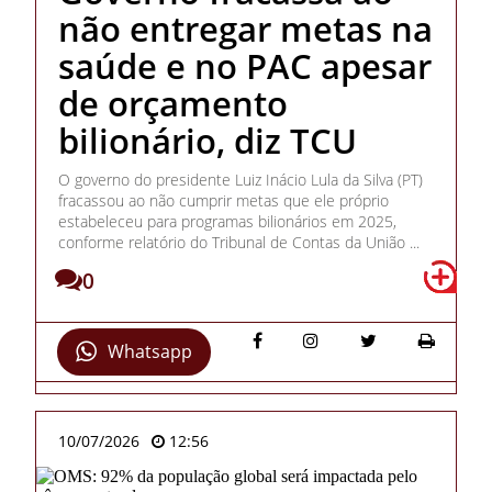
não entregar metas na
saúde e no PAC apesar
de orçamento
bilionário, diz TCU
O governo do presidente Luiz Inácio Lula da Silva (PT)
fracassou ao não cumprir metas que ele próprio
estabeleceu para programas bilionários em 2025,
conforme relatório do Tribunal de Contas da União ...
0
Whatsapp
10/07/2026
12:56