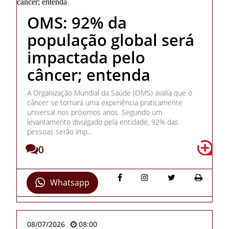
OMS: 92% da
população global será
impactada pelo
câncer; entenda
A Organização Mundial da Saúde (OMS) avalia que o
câncer se tornará uma experiência praticamente
universal nos próximos anos. Segundo um
levantamento divulgado pela entidade, 92% das
pessoas serão imp...
0
Whatsapp
08/07/2026
08:00