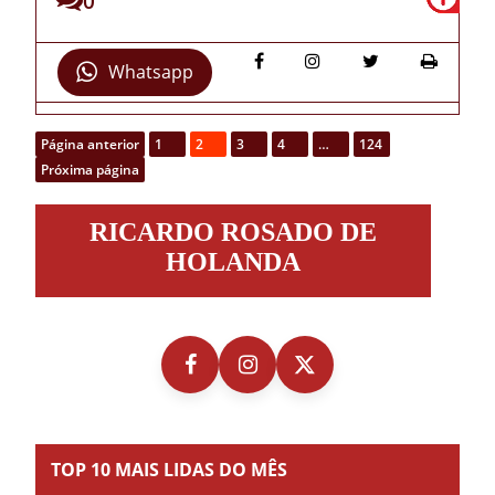
0
Whatsapp
Página anterior
1
2
3
4
…
124
Próxima página
Ricardo
RICARDO ROSADO DE
Rosado
de
HOLANDA
Holanda
TOP 10 MAIS LIDAS DO MÊS