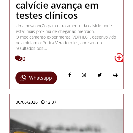
calvície avança em
testes clínicos
Uma nova opção para o tratamento da calvície pode
estar mais próxima de chegar ao mercado.
O medicamento experimental VDPHL01, desenvolvido
pela biofarmacêutica Veradermics, apresentou
resultados posi...
0
Whatsapp
30/06/2026
12:37