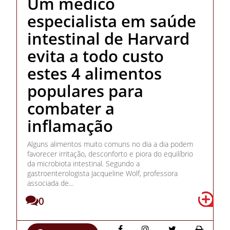
Um médico
especialista em saúde
intestinal de Harvard
evita a todo custo
estes 4 alimentos
populares para
combater a
inflamação
Alguns alimentos muito comuns no dia a dia podem
favorecer irritação, desconforto e piora do equilíbrio
da microbiota intestinal. Segundo a
gastroenterologista Jacqueline Wolf, professora
associada de...
0