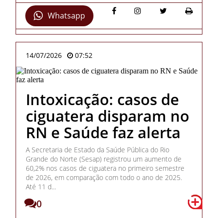
Whatsapp
14/07/2026
07:52
Intoxicação: casos de
ciguatera disparam no
RN e Saúde faz alerta
A Secretaria de Estado da Saúde Pública do Rio
Grande do Norte (Sesap) registrou um aumento de
60,2% nos casos de ciguatera no primeiro semestre
de 2026, em comparação com todo o ano de 2025.
Até 11 d...
0