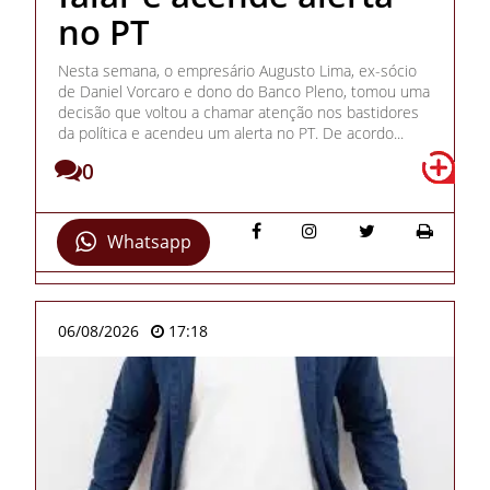
no PT
Nesta semana, o empresário Augusto Lima, ex-sócio
de Daniel Vorcaro e dono do Banco Pleno, tomou uma
decisão que voltou a chamar atenção nos bastidores
da política e acendeu um alerta no PT. De acordo...
0
Whatsapp
06/08/2026
17:18