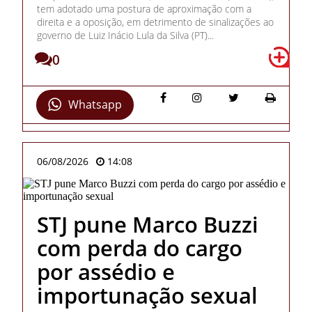
tem adotado uma postura de aproximação com a
direita e a oposição, em detrimento de sinalizações ao
governo de Luiz Inácio Lula da Silva (PT)...
0
Whatsapp
06/08/2026
14:08
STJ pune Marco Buzzi
com perda do cargo
por assédio e
importunação sexual