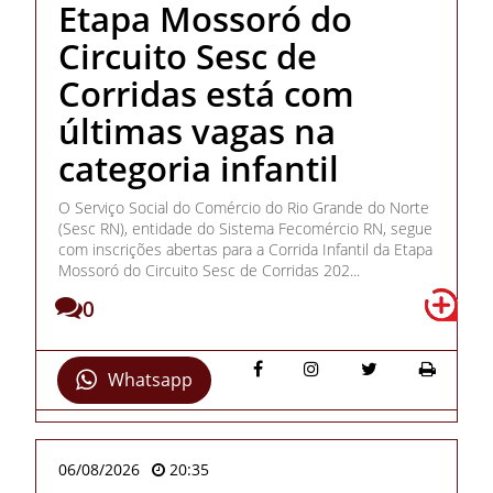
Etapa Mossoró do
Circuito Sesc de
Corridas está com
últimas vagas na
categoria infantil
O Serviço Social do Comércio do Rio Grande do Norte
(Sesc RN), entidade do Sistema Fecomércio RN, segue
com inscrições abertas para a Corrida Infantil da Etapa
Mossoró do Circuito Sesc de Corridas 202...
0
Whatsapp
06/08/2026
20:35