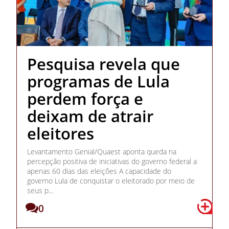
Pesquisa revela que
programas de Lula
perdem força e
deixam de atrair
eleitores
Levantamento Genial/Quaest aponta queda na
percepção positiva de iniciativas do governo federal a
apenas 60 dias das eleições A capacidade do
governo Lula de conquistar o eleitorado por meio de
seus p...
0