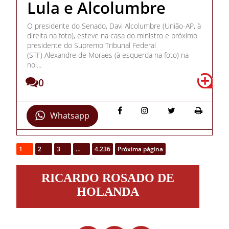
Lula e Alcolumbre
O presidente do Senado, Davi Alcolumbre (União-AP, à
direita na foto), esteve na casa do ministro e próximo
presidente do Supremo Tribunal Federal
(STF) Alexandre de Moraes (à esquerda na foto) na
noi...
0
Whatsapp
1
2
3
…
4.236
Próxima página
Ricardo
RICARDO ROSADO DE
Rosado
de
HOLANDA
Holanda