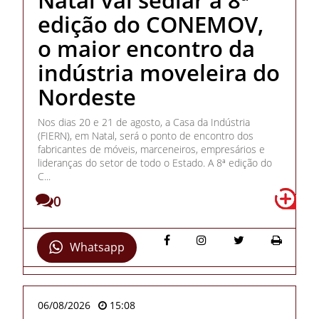
edição do CONEMOV,
o maior encontro da
indústria moveleira do
Nordeste
Nos dias 20 e 21 de agosto, a Casa da Indústria
(FIERN), em Natal, será o ponto de encontro dos
fabricantes de móveis, marceneiros, empresários e
lideranças do setor de todo o Estado. A 8ª edição do
C...
0
Whatsapp
06/08/2026
15:08