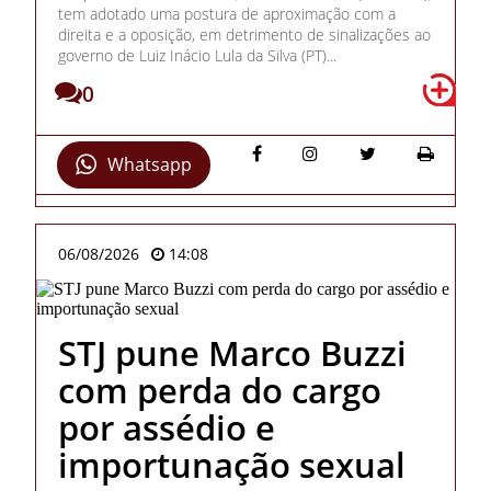
tem adotado uma postura de aproximação com a
direita e a oposição, em detrimento de sinalizações ao
governo de Luiz Inácio Lula da Silva (PT)...
0
Whatsapp
06/08/2026
14:08
STJ pune Marco Buzzi
com perda do cargo
por assédio e
importunação sexual