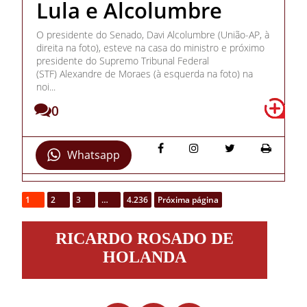
Lula e Alcolumbre
O presidente do Senado, Davi Alcolumbre (União-AP, à
direita na foto), esteve na casa do ministro e próximo
presidente do Supremo Tribunal Federal
(STF) Alexandre de Moraes (à esquerda na foto) na
noi...
0
Whatsapp
1
2
3
…
4.236
Próxima página
Ricardo
RICARDO ROSADO DE
Rosado
de
HOLANDA
Holanda