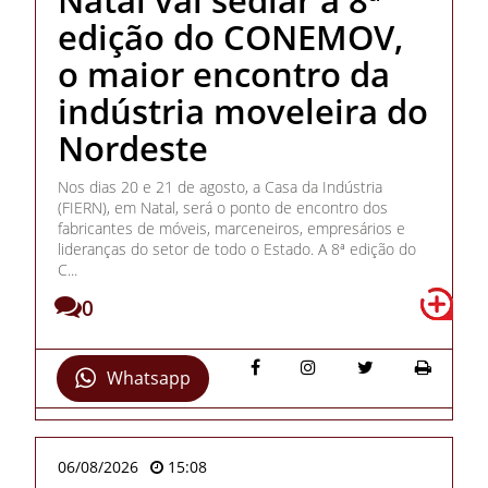
edição do CONEMOV,
o maior encontro da
indústria moveleira do
Nordeste
Nos dias 20 e 21 de agosto, a Casa da Indústria
(FIERN), em Natal, será o ponto de encontro dos
fabricantes de móveis, marceneiros, empresários e
lideranças do setor de todo o Estado. A 8ª edição do
C...
0
Whatsapp
06/08/2026
15:08