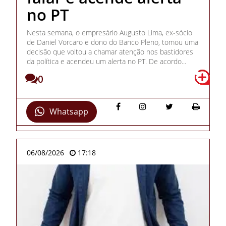
no PT
Nesta semana, o empresário Augusto Lima, ex-sócio
de Daniel Vorcaro e dono do Banco Pleno, tomou uma
decisão que voltou a chamar atenção nos bastidores
da política e acendeu um alerta no PT. De acordo...
0
Whatsapp
06/08/2026
17:18