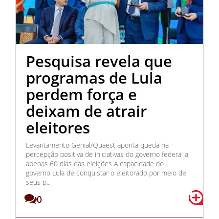
Pesquisa revela que
programas de Lula
perdem força e
deixam de atrair
eleitores
Levantamento Genial/Quaest aponta queda na
percepção positiva de iniciativas do governo federal a
apenas 60 dias das eleições A capacidade do
governo Lula de conquistar o eleitorado por meio de
seus p...
0