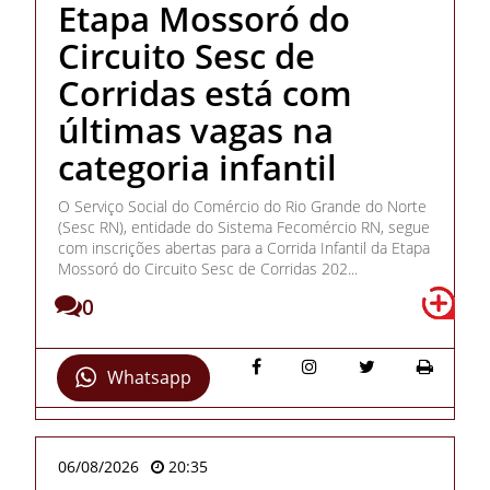
Etapa Mossoró do
Circuito Sesc de
Corridas está com
últimas vagas na
categoria infantil
O Serviço Social do Comércio do Rio Grande do Norte
(Sesc RN), entidade do Sistema Fecomércio RN, segue
com inscrições abertas para a Corrida Infantil da Etapa
Mossoró do Circuito Sesc de Corridas 202...
0
Whatsapp
06/08/2026
20:35