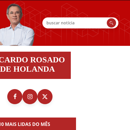
Buscar
do
ICARDO ROSADO
do
DE HOLANDA
nda
10 MAIS LIDAS DO MÊS