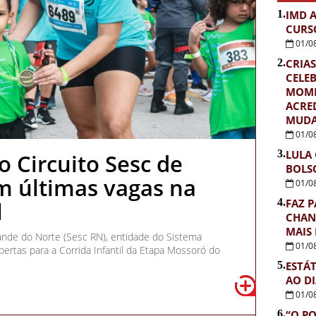
1.
IMD 
CURS
01/0
2.
CRIAS
CELE
MOME
ACRE
MUDA
01/0
3.
LULA
 Circuito Sesc de
BOLS
m últimas vagas na
01/0
4.
FAZ P
l
CHAN
MAIS
ande do Norte (Sesc RN), entidade do Sistema
01/0
ertas para a Corrida Infantil da Etapa Mossoró do
5.
ESTÁ
AO D
01/0
6.
“O PO