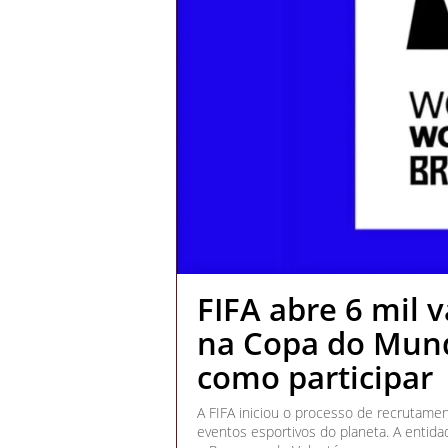
FIFA abre 6 mil v
na Copa do Mund
como participar
A FIFA iniciou o processo de recrutame
eventos esportivos do planeta. A entida