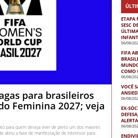
ÚLTI
ETAPA 
SESC D
ÚLTIMA
INFANT
06/08/20
FIFA A
BRASIL
MUNDO 
COMO 
06/08/20
VOCÊ S
agas para brasileiros
ANSIED
06/08/20
o Feminina 2027; veja
EX-SÓC
DEFESA
ALERTA
06/08/20
nto para quem deseja viver de perto um dos maiores
de abriu a fase de manifestação de interesse para
ENDIVI