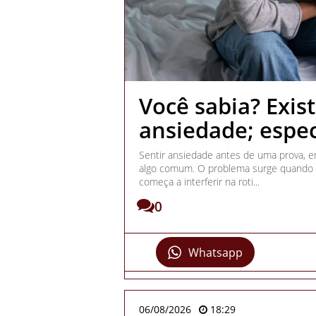
Você sabia? Exis
ansiedade; espec
Sentir ansiedade antes de uma prova, 
algo comum. O problema surge quando e
começa a interferir na roti...
0
Whatsapp
06/08/2026
18:29