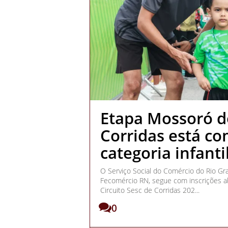
Etapa Mossoró do
Corridas está co
categoria infanti
O Serviço Social do Comércio do Rio Gr
Fecomércio RN, segue com inscrições ab
Circuito Sesc de Corridas 202...
0