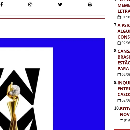
MEMB
LETR
01/0
7.
A PSI
ALGU
CONS
02/0
8.
CANS
BRASI
ESTÃ
PARA
02/0
9.
INQUÉ
ENTR
CASOS
02/0
10.
BOT
NOV
01/