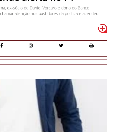
ma, ex-sócio de Daniel Vorcaro e dono do Banco
chamar atenção nos bastidores da política e acendeu