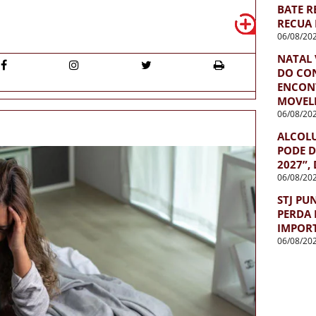
BATE R
RECUA 
06/08/20
NATAL 
DO CO
ENCON
MOVEL
06/08/20
ALCOL
PODE D
2027”,
06/08/20
STJ PU
PERDA 
IMPOR
06/08/20